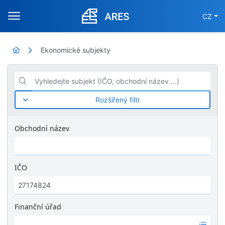
CZ
Ekonomické subjekty
Vyhledejte subjekt (IČO, obchodní název ...)
Rozšířený filtr
Obchodní název
IČO
Finanční úřad
Ž