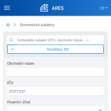
CZ
Ekonomické subjekty
Vyhledejte subjekt (IČO, obchodní název ...)
Rozšířený filtr
Obchodní název
IČO
Finanční úřad
Ž