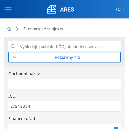
CZ
Ekonomické subjekty
Vyhledejte subjekt (IČO, obchodní název ...)
Rozšířený filtr
Obchodní název
IČO
Finanční úřad
Ž