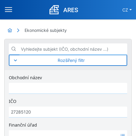
CZ
Ekonomické subjekty
Vyhledejte subjekt (IČO, obchodní název ...)
Rozšířený filtr
Obchodní název
IČO
Finanční úřad
Ž