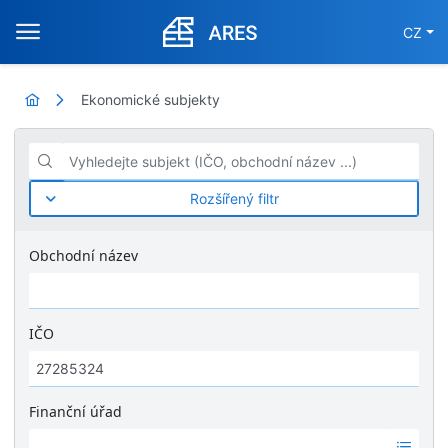
CZ
Ekonomické subjekty
Vyhledejte subjekt (IČO, obchodní název ...)
Rozšířený filtr
Obchodní název
IČO
Finanční úřad
Ž