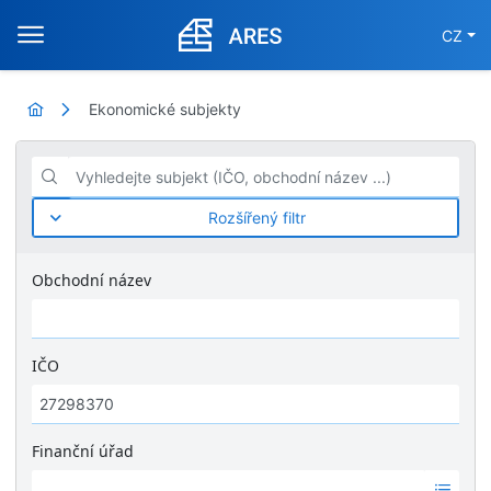
CZ
Ekonomické subjekty
Vyhledejte subjekt (IČO, obchodní název ...)
Rozšířený filtr
Obchodní název
IČO
Finanční úřad
Ž