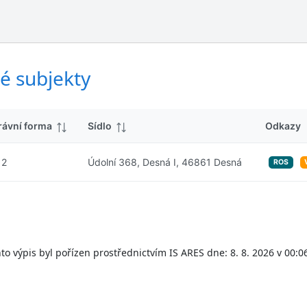
ý
d
s
k
l
y
e
d
é subjekty
k
y
rávní forma
Sídlo
Odkazy
12
Údolní 368, Desná I, 46861 Desná
ROS
to výpis byl pořízen prostřednictvím IS ARES dne: 8. 8. 2026 v 00:0