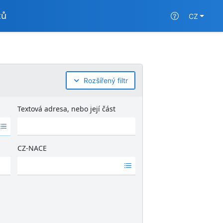
tů
CZ
Rozšířený filtr
Textová adresa, nebo její část
CZ-NACE
Ž
á
d
n
é
v