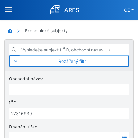
CZ
Ekonomické subjekty
Vyhledejte subjekt (IČO, obchodní název ...)
Rozšířený filtr
Obchodní název
IČO
Finanční úřad
Ž