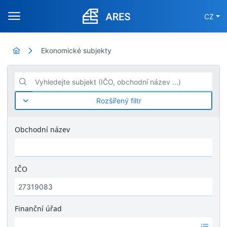
CZ
Ekonomické subjekty
Vyhledejte subjekt (IČO, obchodní název ...)
Rozšířený filtr
Obchodní název
IČO
Finanční úřad
Ž