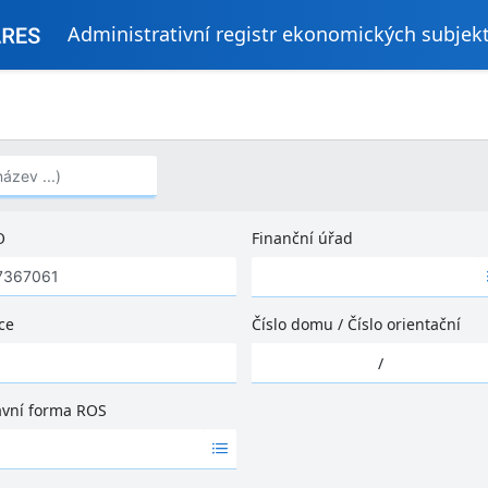
Administrativní registr ekonomických subjek
..)
O
Finanční úřad
Ž
á
d
ce
Číslo domu
/
Číslo orientační
n
Ž
é
/
á
v
d
ý
ávní forma ROS
n
s
é
l
v
e