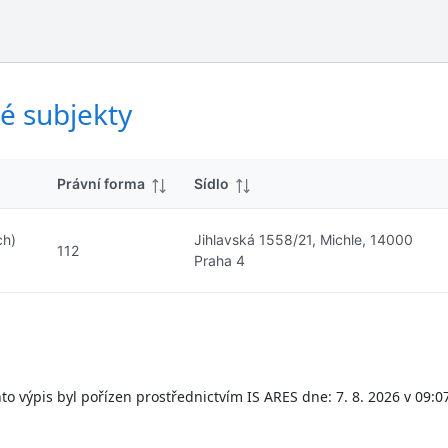
ý
d
s
k
l
y
e
d
é subjekty
k
y
Právní forma
Sídlo
ch)
Jihlavská 1558/21, Michle, 14000
112
Praha 4
to výpis byl pořízen prostřednictvím IS ARES dne: 7. 8. 2026 v 09:0