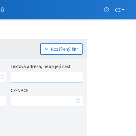
tů
CZ
Rozšířený filtr
Textová adresa, nebo její část
CZ-NACE
Ž
á
d
n
é
v