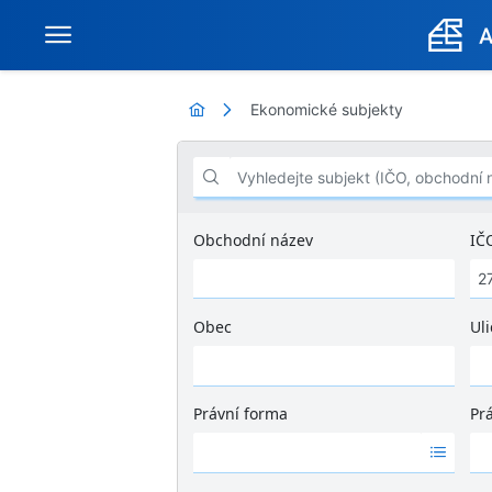
Ekonomické subjekty
Vyhledejte subjekt (IČO, obchodní název .
Obchodní název
IČ
Obec
Uli
Ž
á
d
Právní forma
Pr
n
Ž
Ž
é
á
á
v
d
d