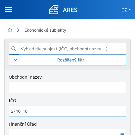
CZ
Ekonomické subjekty
Vyhledejte subjekt (IČO, obchodní název ...)
Rozšířený filtr
Obchodní název
IČO
Finanční úřad
Ž