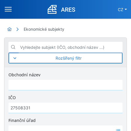
CZ
Ekonomické subjekty
Vyhledejte subjekt (IČO, obchodní název ...)
Rozšířený filtr
Obchodní název
IČO
Finanční úřad
Ž