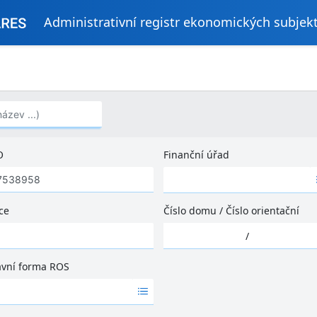
Administrativní registr ekonomických subjek
..)
O
Finanční úřad
Ž
á
d
ce
Číslo domu
/
Číslo orientační
n
Ž
é
/
á
v
d
ý
ávní forma ROS
n
s
é
l
v
e