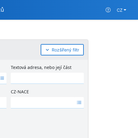
tů
CZ
Rozšířený filtr
Textová adresa, nebo její část
CZ-NACE
Ž
á
d
n
é
v