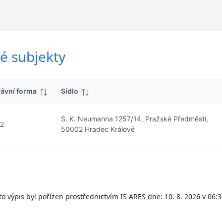
ý
d
s
k
l
y
e
d
é subjekty
k
y
rávní forma
Sídlo
S. K. Neumanna 1257/14, Pražské Předměstí,
12
50002 Hradec Králové
to výpis byl pořízen prostřednictvím IS ARES dne: 10. 8. 2026 v 06:3