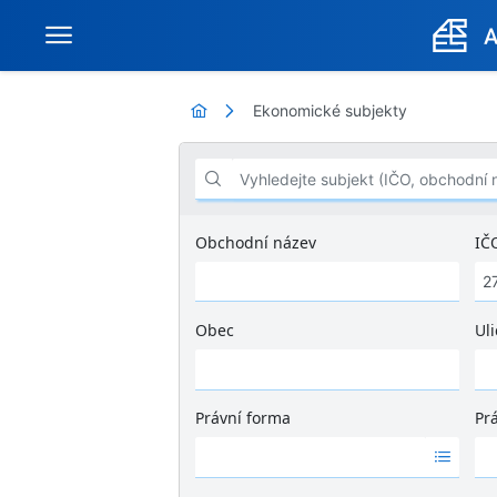
Ekonomické subjekty
Vyhledejte subjekt (IČO, obchodní název .
Obchodní název
IČ
Obec
Uli
Ž
á
d
Právní forma
Pr
n
Ž
Ž
é
á
á
v
d
d