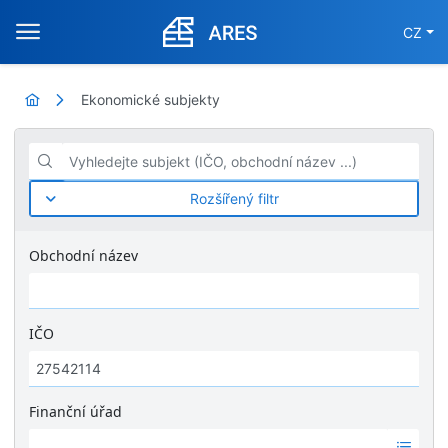
CZ
Ekonomické subjekty
Vyhledejte subjekt (IČO, obchodní název ...)
Rozšířený filtr
Obchodní název
IČO
Finanční úřad
Ž