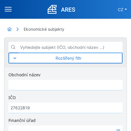
CZ
Ekonomické subjekty
Vyhledejte subjekt (IČO, obchodní název ...)
Rozšířený filtr
Obchodní název
IČO
Finanční úřad
Ž