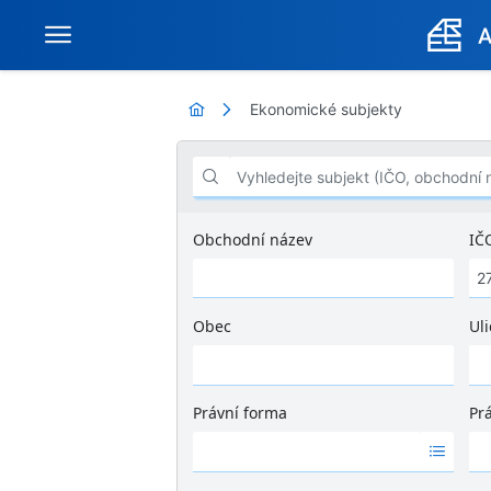
Ekonomické subjekty
Vyhledejte subjekt (IČO, obchodní název .
Obchodní název
IČ
Obec
Uli
Ž
á
d
Právní forma
Pr
n
Ž
Ž
é
á
á
v
d
d