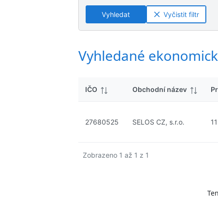
ý
n
n
s
Vyhledat
Vyčistit filtr
é
é
l
v
v
e
ý
ý
d
s
s
Vyhledané ekonomick
k
l
l
y
e
e
d
d
IČO
Obchodní název
Pr
k
k
y
y
27680525
SELOS CZ, s.r.o.
11
Zobrazeno 1 až 1 z 1
Ten