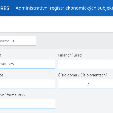
Administrativní registr ekonomických subjek
..)
O
Finanční úřad
Ž
á
d
ce
Číslo domu
/
Číslo orientační
n
Ž
é
/
á
v
d
ý
ávní forma ROS
n
s
é
l
v
e