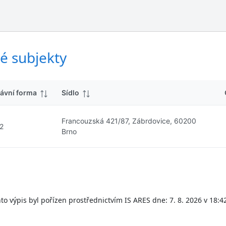
ý
d
s
k
l
y
e
d
é subjekty
k
y
ávní forma
Sídlo
Francouzská 421/87, Zábrdovice, 60200
2
Brno
to výpis byl pořízen prostřednictvím IS ARES dne: 7. 8. 2026 v 18:4