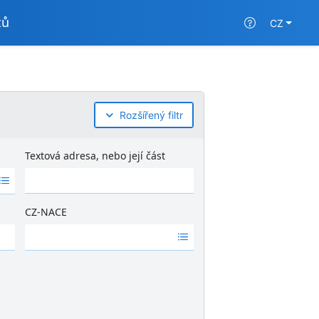
tů
CZ
Rozšířený filtr
Textová adresa, nebo její část
CZ-NACE
Ž
á
d
n
é
v