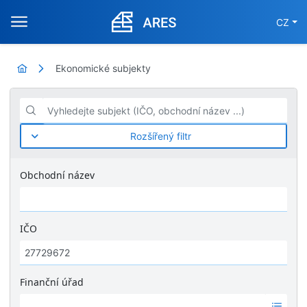
CZ
Ekonomické subjekty
Vyhledejte subjekt (IČO, obchodní název ...)
Rozšířený filtr
Obchodní název
IČO
Finanční úřad
Ž