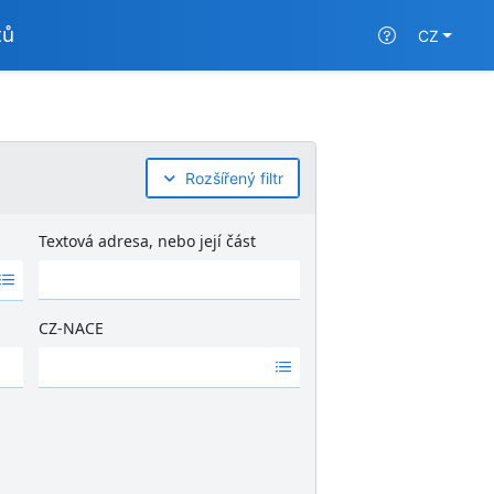
tů
CZ
Rozšířený filtr
Textová adresa, nebo její část
CZ-NACE
Ž
á
d
n
é
v