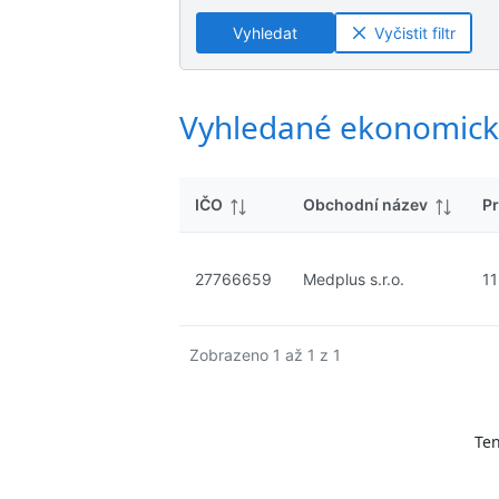
ý
n
n
s
Vyhledat
Vyčistit filtr
é
é
l
v
v
e
ý
ý
d
s
s
Vyhledané ekonomick
k
l
l
y
e
e
d
d
IČO
Obchodní název
Pr
k
k
y
y
27766659
Medplus s.r.o.
11
Zobrazeno 1 až 1 z 1
Ten