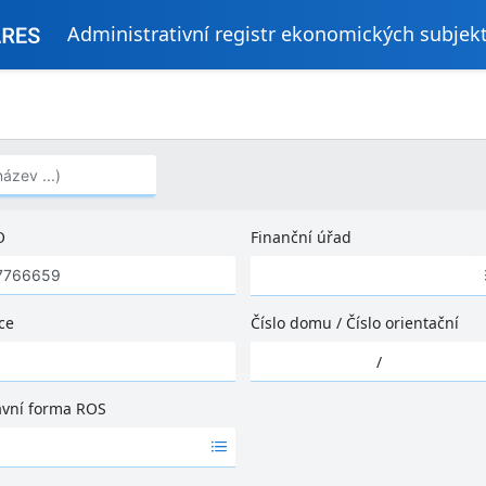
Administrativní registr ekonomických subjek
..)
O
Finanční úřad
Ž
á
d
ce
Číslo domu
/
Číslo orientační
n
Ž
é
/
á
v
d
ý
ávní forma ROS
n
s
é
l
v
e