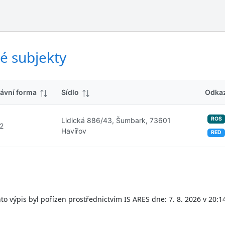
ý
d
s
k
l
y
e
d
é subjekty
k
y
ávní forma
Sídlo
Odka
ROS
Lidická 886/43, Šumbark, 73601
2
Havířov
RED
to výpis byl pořízen prostřednictvím IS ARES dne: 7. 8. 2026 v 20:1