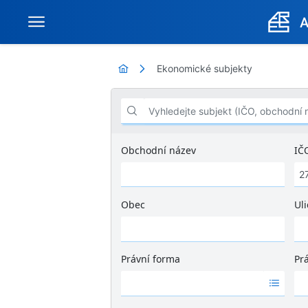
Ekonomické subjekty
Vyhledejte subjekt (IČO, obchodní název .
Obchodní název
IČ
Obec
Uli
Ž
á
d
Právní forma
Pr
n
Ž
Ž
é
á
á
v
d
d