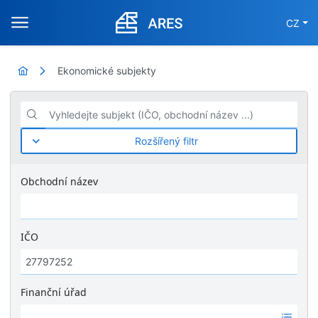
CZ
Ekonomické subjekty
Vyhledejte subjekt (IČO, obchodní název ...)
Rozšířený filtr
Obchodní název
IČO
Finanční úřad
Ž