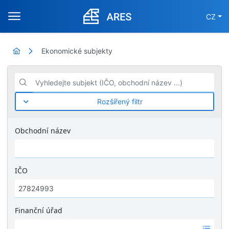
CZ
Ekonomické subjekty
Vyhledejte subjekt (IČO, obchodní název ...)
Rozšířený filtr
Obchodní název
IČO
Finanční úřad
Ž