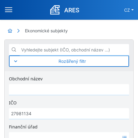
CZ
Ekonomické subjekty
Vyhledejte subjekt (IČO, obchodní název ...)
Rozšířený filtr
Obchodní název
IČO
Finanční úřad
Ž