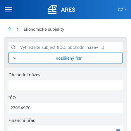
CZ
Ekonomické subjekty
Vyhledejte subjekt (IČO, obchodní název ...)
Rozšířený filtr
Obchodní název
IČO
Finanční úřad
Ž