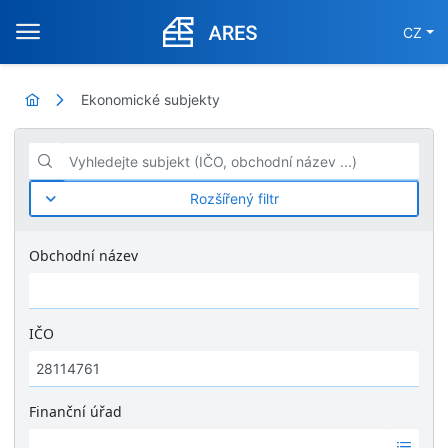
CZ
Ekonomické subjekty
Vyhledejte subjekt (IČO, obchodní název ...)
Rozšířený filtr
Obchodní název
IČO
Finanční úřad
Ž