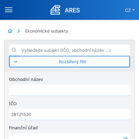
CZ
Ekonomické subjekty
Vyhledejte subjekt (IČO, obchodní název ...)
Rozšířený filtr
Obchodní název
IČO
Finanční úřad
Ž