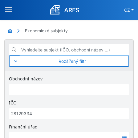
CZ
Ekonomické subjekty
Vyhledejte subjekt (IČO, obchodní název ...)
Rozšířený filtr
Obchodní název
IČO
Finanční úřad
Ž