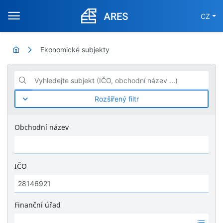
CZ
Ekonomické subjekty
Vyhledejte subjekt (IČO, obchodní název ...)
Rozšířený filtr
Obchodní název
IČO
Finanční úřad
Ž