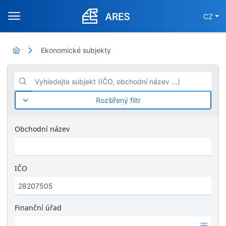
CZ
Ekonomické subjekty
Vyhledejte subjekt (IČO, obchodní název ...)
Rozšířený filtr
Obchodní název
IČO
Finanční úřad
Ž