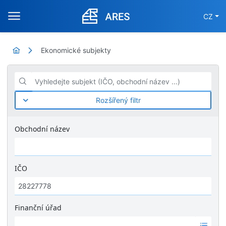
CZ
Ekonomické subjekty
Vyhledejte subjekt (IČO, obchodní název ...)
Rozšířený filtr
Obchodní název
IČO
Finanční úřad
Ž