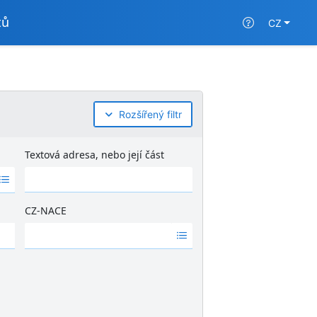
tů
CZ
Rozšířený filtr
Textová adresa, nebo její část
CZ-NACE
Ž
á
d
n
é
v