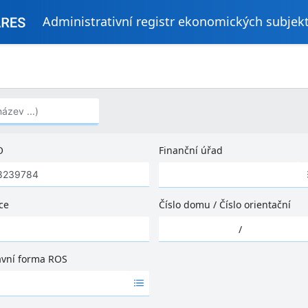
Administrativní registr ekonomických subjek
..)
O
Finanční úřad
Ž
á
d
ce
Číslo domu
/
Číslo orientační
n
Ž
é
/
á
v
d
ý
ávní forma ROS
n
s
é
l
v
e