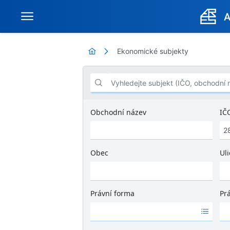
Ekonomické subjekty
Vyhledejte subjekt (IČO, obchodní název .
Obchodní název
IČ
Obec
Uli
Ž
á
d
Právní forma
Pr
n
Ž
Ž
é
á
á
v
d
d