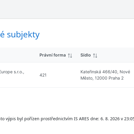
ý
d
s
k
l
y
e
d
é subjekty
k
y
Právní forma
Sídlo
rope s.r.o.,
Kateřinská 466/40, Nové
421
Město, 12000 Praha 2
to výpis byl pořízen prostřednictvím IS ARES dne: 6. 8. 2026 v 23:0