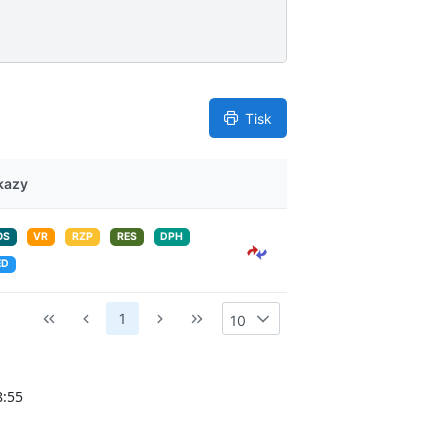
ý
s
l
e
d
k
Tisk
y
kazy
OS
VR
RZP
RES
DPH
ED
1
10
8:55