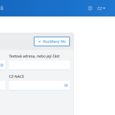
tů
CZ
Rozšířený filtr
Textová adresa, nebo její část
CZ-NACE
Ž
á
d
n
é
v