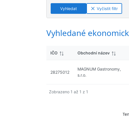
ý
n
n
s
Vyhledat
Vyčistit filtr
é
é
l
v
v
e
ý
ý
d
s
s
Vyhledané ekonomick
k
l
l
y
e
e
d
d
IČO
Obchodní název
k
k
y
y
MAGNUM Gastronomy,
28275012
s.r.o.
Zobrazeno 1 až 1 z 1
Ten