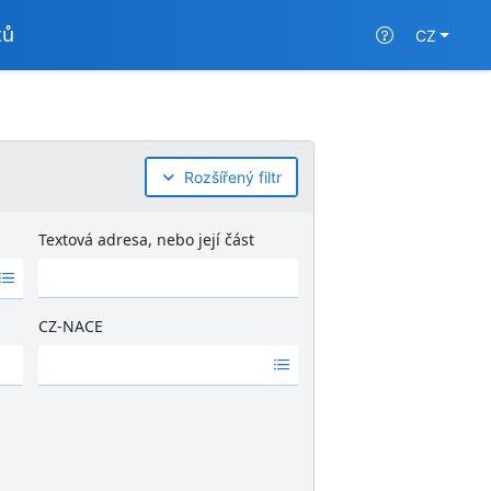
tů
CZ
Rozšířený filtr
Textová adresa, nebo její část
CZ-NACE
Ž
á
d
n
é
v