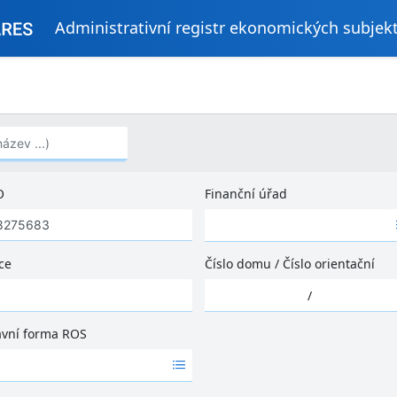
Administrativní registr ekonomických subjek
..)
O
Finanční úřad
Ž
á
d
ce
Číslo domu
/
Číslo orientační
n
Ž
é
/
á
v
d
ý
ávní forma ROS
n
s
é
l
v
e