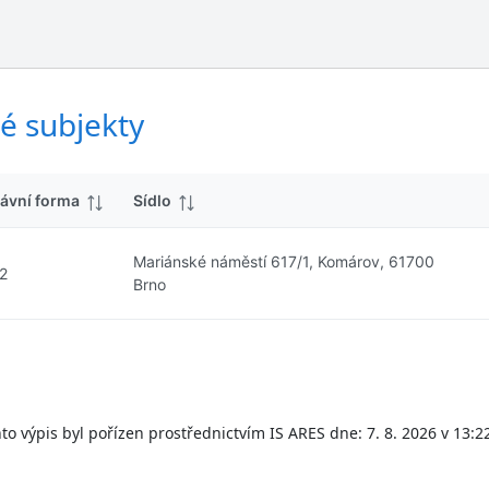
ý
d
s
k
l
y
e
d
é subjekty
k
y
ávní forma
Sídlo
Mariánské náměstí 617/1, Komárov, 61700
2
Brno
to výpis byl pořízen prostřednictvím IS ARES dne: 7. 8. 2026 v 13:2