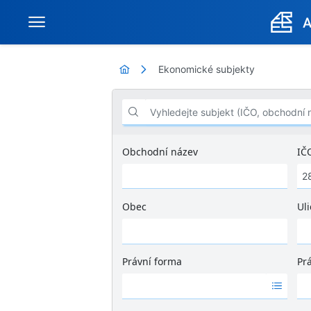
Ekonomické subjekty
Vyhledejte subjekt (IČO, obchodní název .
Obchodní název
IČ
Obec
Uli
Ž
á
d
Právní forma
Pr
n
Ž
Ž
é
á
á
v
d
d