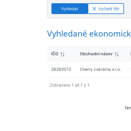
ý
n
n
s
Vyhledat
Vyčistit filtr
é
é
l
v
v
e
ý
ý
d
s
s
Vyhledané ekonomick
k
l
l
y
e
e
d
d
IČO
Obchodní název
k
k
y
y
28292073
Cherry cukrárna s.r.o.
Zobrazeno 1 až 1 z 1
Ten