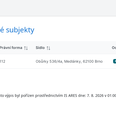
ý
d
s
k
l
y
e
d
é subjekty
k
y
Právní forma
Sídlo
O
112
Obůrky 536/4a, Medlánky, 62100 Brno
to výpis byl pořízen prostřednictvím IS ARES dne: 7. 8. 2026 v 01:0