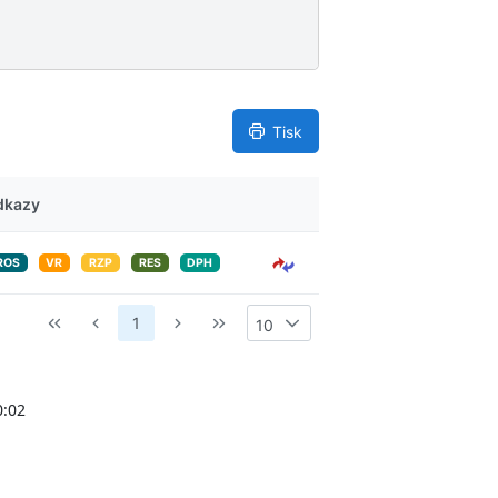
ý
s
l
e
d
k
Tisk
y
dkazy
ROS
VR
RZP
RES
DPH
1
10
0:02