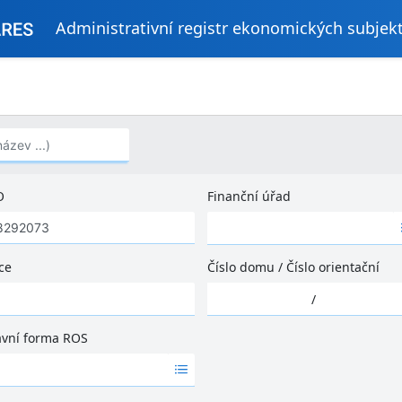
Administrativní registr ekonomických subjek
..)
O
Finanční úřad
Ž
á
d
ce
Číslo domu
/
Číslo orientační
n
Ž
é
/
á
v
d
ý
ávní forma ROS
n
s
é
l
v
e