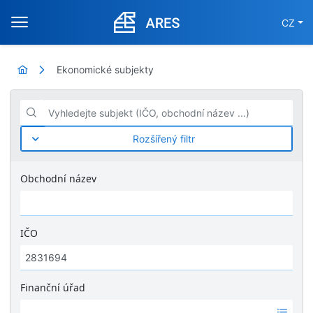
CZ
Ekonomické subjekty
Vyhledejte subjekt (IČO, obchodní název ...)
Rozšířený filtr
Obchodní název
IČO
Finanční úřad
Ž