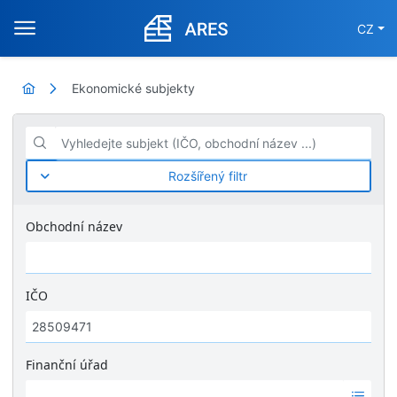
CZ
Ekonomické subjekty
Vyhledejte subjekt (IČO, obchodní název ...)
Rozšířený filtr
Obchodní název
IČO
Finanční úřad
Ž