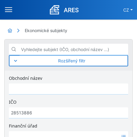
CZ
Ekonomické subjekty
Vyhledejte subjekt (IČO, obchodní název ...)
Rozšířený filtr
Obchodní název
IČO
Finanční úřad
Ž