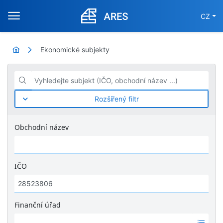
CZ
Ekonomické subjekty
Vyhledejte subjekt (IČO, obchodní název ...)
Rozšířený filtr
Obchodní název
IČO
Finanční úřad
Ž