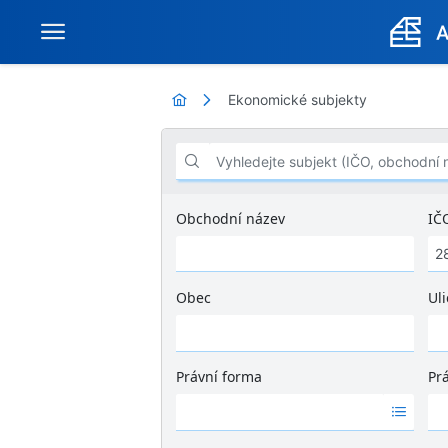
Ekonomické subjekty
Vyhledejte subjekt (IČO, obchodní název .
Obchodní název
IČ
Obec
Uli
Ž
á
d
Právní forma
Pr
n
Ž
Ž
é
á
á
v
d
d