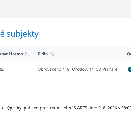
ý
d
s
k
l
y
e
d
é subjekty
k
y
rávní forma
Sídlo
O
12
Obrovského 418, Chodov, 14100 Praha 4
to výpis byl pořízen prostřednictvím IS ARES dne: 9. 8. 2026 v 08:0