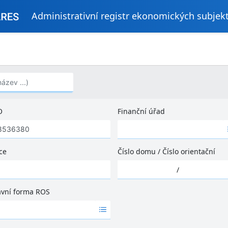
Administrativní registr ekonomických subjek
..)
O
Finanční úřad
Ž
á
d
ce
Číslo domu
/
Číslo orientační
n
Ž
é
/
á
v
d
ý
ávní forma ROS
n
s
é
l
v
e