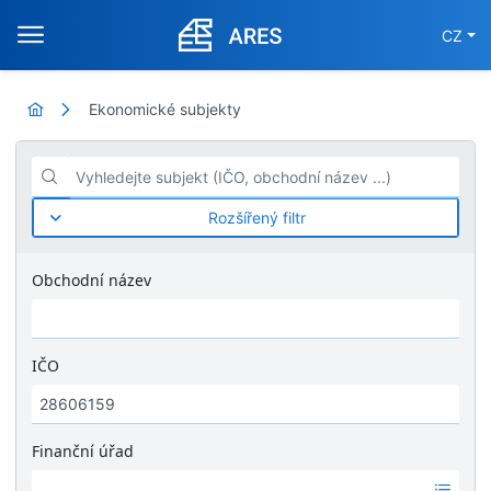
CZ
Ekonomické subjekty
Vyhledejte subjekt (IČO, obchodní název ...)
Rozšířený filtr
Obchodní název
IČO
Finanční úřad
Ž