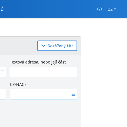
tů
CZ
Rozšířený filtr
Textová adresa, nebo její část
CZ-NACE
Ž
á
d
n
é
v