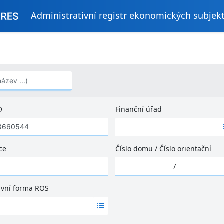
Administrativní registr ekonomických subjek
..)
O
Finanční úřad
Ž
á
d
ce
Číslo domu
/
Číslo orientační
n
Ž
é
/
á
v
d
ý
ávní forma ROS
n
s
é
l
v
e