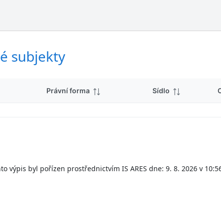
ý
d
s
k
l
y
e
d
é subjekty
k
y
Právní forma
Sídlo
to výpis byl pořízen prostřednictvím IS ARES dne: 9. 8. 2026 v 10:5