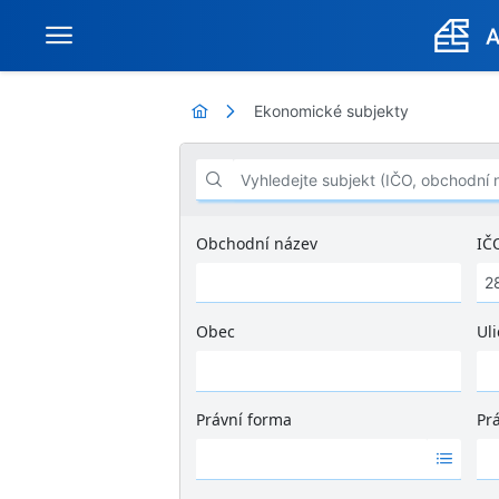
Ekonomické subjekty
Vyhledejte subjekt (IČO, obchodní název .
Obchodní název
IČ
Obec
Uli
Ž
á
d
Právní forma
Pr
n
Ž
Ž
é
á
á
v
d
d