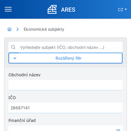
CZ
Ekonomické subjekty
Vyhledejte subjekt (IČO, obchodní název ...)
Rozšířený filtr
Obchodní název
IČO
Finanční úřad
Ž