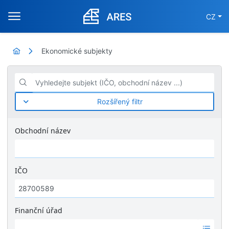
CZ
Ekonomické subjekty
Vyhledejte subjekt (IČO, obchodní název ...)
Rozšířený filtr
Obchodní název
IČO
Finanční úřad
Ž