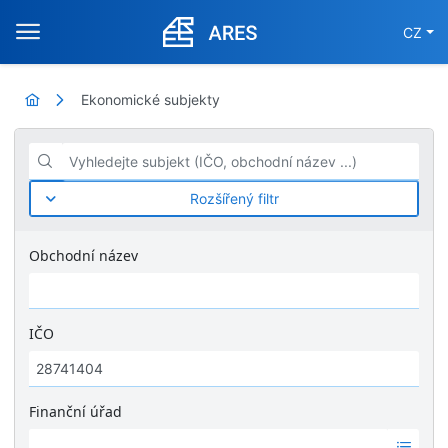
CZ
Ekonomické subjekty
Vyhledejte subjekt (IČO, obchodní název ...)
Rozšířený filtr
Obchodní název
IČO
Finanční úřad
Ž