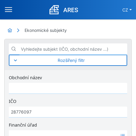
CZ
Ekonomické subjekty
Vyhledejte subjekt (IČO, obchodní název ...)
Rozšířený filtr
Obchodní název
IČO
Finanční úřad
Ž