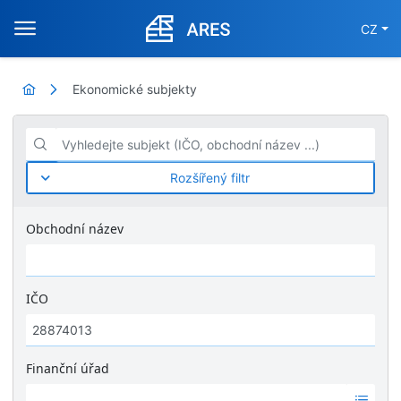
CZ
Ekonomické subjekty
Vyhledejte subjekt (IČO, obchodní název ...)
Rozšířený filtr
Obchodní název
IČO
Finanční úřad
Ž