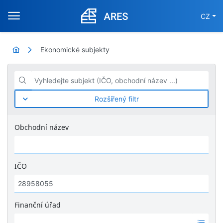
CZ
Ekonomické subjekty
Vyhledejte subjekt (IČO, obchodní název ...)
Rozšířený filtr
Obchodní název
IČO
Finanční úřad
Ž