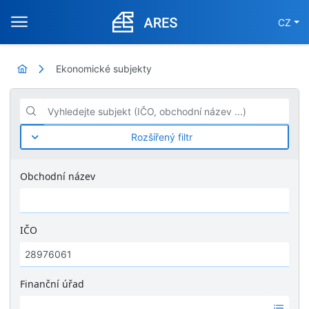
CZ
Ekonomické subjekty
Vyhledejte subjekt (IČO, obchodní název ...)
Rozšířený filtr
Obchodní název
IČO
Finanční úřad
Ž