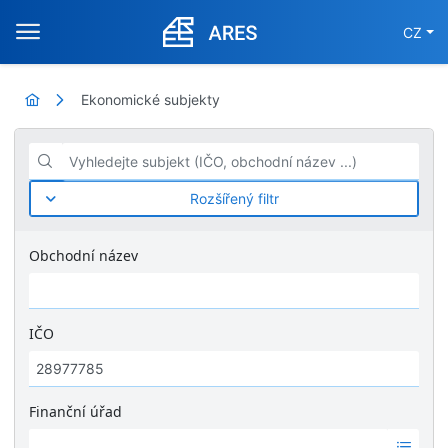
CZ
Ekonomické subjekty
Vyhledejte subjekt (IČO, obchodní název ...)
Rozšířený filtr
Obchodní název
IČO
Finanční úřad
Ž