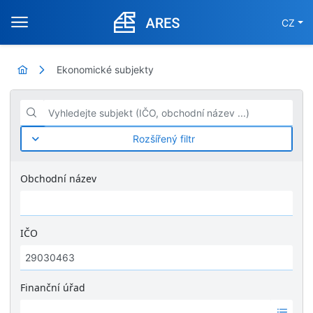
CZ
Ekonomické subjekty
Vyhledejte subjekt (IČO, obchodní název ...)
Rozšířený filtr
Obchodní název
IČO
Finanční úřad
Ž