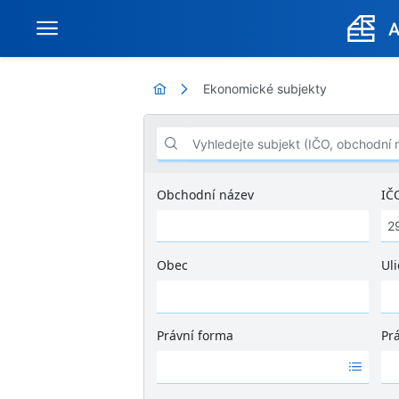
Ekonomické subjekty
Vyhledejte subjekt (IČO, obchodní název .
Obchodní název
IČ
Obec
Uli
Ž
á
d
Právní forma
Pr
n
Ž
Ž
é
á
á
v
d
d