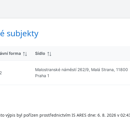
ý
d
s
k
l
y
e
d
é subjekty
k
y
ávní forma
Sídlo
Malostranské náměstí 262/9, Malá Strana, 11800
2
Praha 1
to výpis byl pořízen prostřednictvím IS ARES dne: 6. 8. 2026 v 02:4