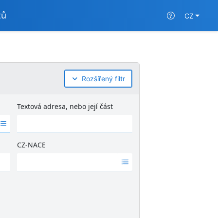
tů
CZ
Rozšířený filtr
Textová adresa, nebo její část
CZ-NACE
Ž
á
d
n
é
v