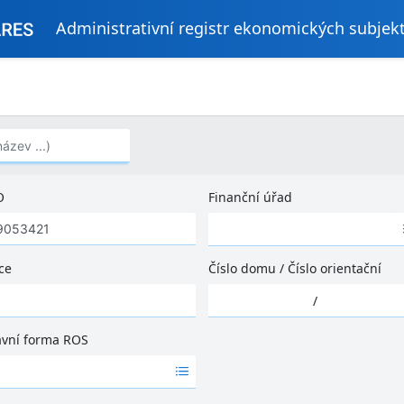
Administrativní registr ekonomických subjek
..)
O
Finanční úřad
Ž
á
d
ce
Číslo domu
/
Číslo orientační
n
Ž
é
/
á
v
d
ý
ávní forma ROS
n
s
é
l
v
e