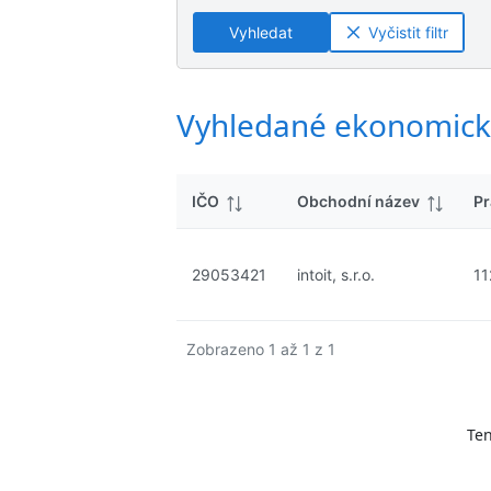
ý
n
n
s
Vyhledat
Vyčistit filtr
é
é
l
v
v
e
ý
ý
d
s
s
Vyhledané ekonomick
k
l
l
y
e
e
d
d
IČO
Obchodní název
Pr
k
k
y
y
29053421
intoit, s.r.o.
11
Zobrazeno 1 až 1 z 1
Ten