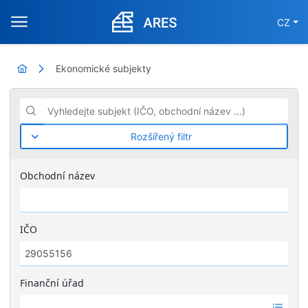
CZ
Ekonomické subjekty
Vyhledejte subjekt (IČO, obchodní název ...)
Rozšířený filtr
Obchodní název
IČO
Finanční úřad
Ž